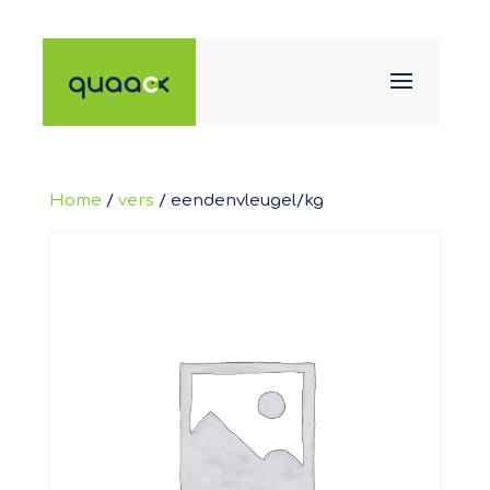
Home
/
vers
/ eendenvleugel/kg