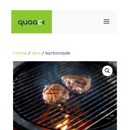
Home
/
vers
/ karbonade