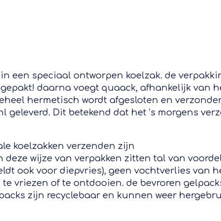
in een speciaal ontworpen koelzak. de verpakki
ngepakt! daarna voegt quaack, afhankelijk van he
geheel hermetisch wordt afgesloten en verzonde
 geleverd. Dit betekend dat het ’s morgens verz
iale koelzakken verzenden zijn
 deze wijze van verpakken zitten tal van voordel
eldt ook voor diepvries), geen vochtverlies van h
n te vriezen of te ontdooien. de bevroren gelpac
lpacks zijn recyclebaar en kunnen weer hergebru