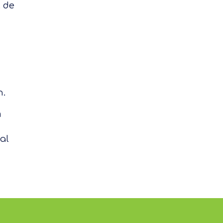
. de
n.
m
al