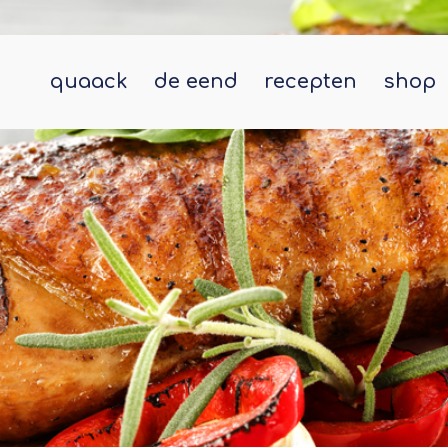
quaack
de eend
recepten
shop