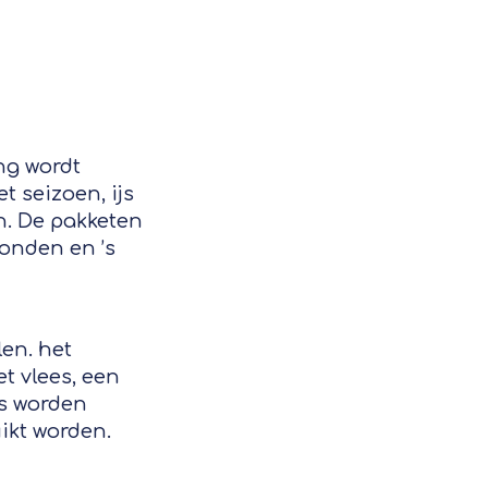
ng wordt
t seizoen, ijs
n. De pakketen
onden en ’s
en. het
et vlees, een
ks worden
ikt worden.