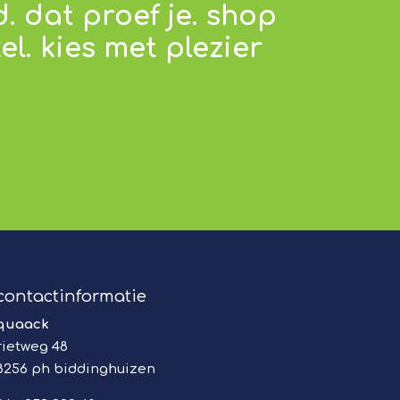
. dat proef je. shop
l. kies met plezier
contactinformatie
quaack
rietweg 48
8256 ph biddinghuizen